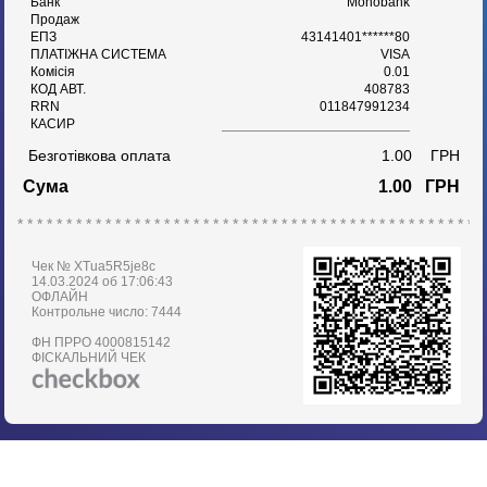
Банк
Monobank
Продаж
ЕПЗ
43141401******80
ПЛАТІЖНА СИСТЕМА
VISA
Комісія
0.01
КОД АВТ.
408783
RRN
011847991234
КАСИР
Безготівкова оплата
1.00
ГРН
Сума
1.00
ГРН
* * * * * * * * * * * * * * * * * * * * * * * * * * * * * * * * * * * * * * * * * * * * * * * *
Чек № XTua5R5je8c
14.03.2024 об 17:06:43
ОФЛАЙН
Контрольне число: 7444
ФН ПРРО 4000815142
ФІСКАЛЬНИЙ ЧЕК